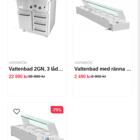
Ja, ni får publicera min fråga
VARMKÖK
VARMKÖK
Vattenbad 2GN, 3 lådor, 1 dörr, 400V 5,25kW, 800x700x900mm
Vattenbad med ränna 6x1/2 GN 100 mm
22 990 kr
2 490 kr
38 990 kr
8 900 kr
Skicka fråga
-75%