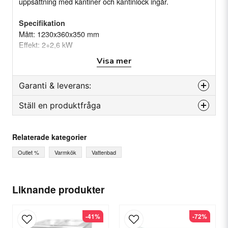
uppsättning med kantiner och kantinlock ingår.
Specifikation
Mått: 1230x360x350 mm
Effekt: 2+2,6 kW
Anslutning: 400 V
Visa mer
Garanti & leverans:
Ställ en produktfråga
Utgående artikel
Garanti tillämpas inte
question
Fråga oss något om denna produkten...
Relaterade kategorier
Outlet %
Varmkök
Vattenbad
name
Ditt namn
Liknande produkter
-41%
-72%
email
E-postadress