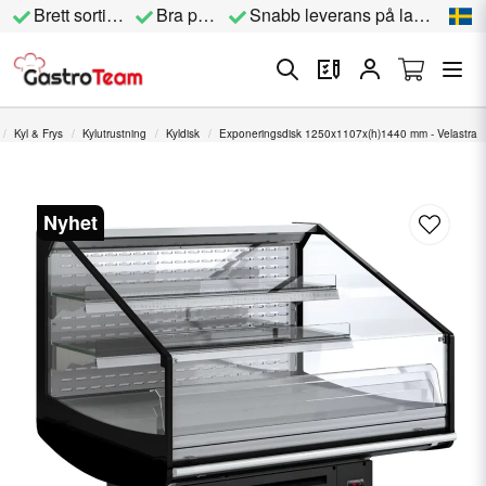
Brett sortiment
Bra priser
Snabb leverans på lagervara
Kyl & Frys
Kylutrustning
Kyldisk
Exponeringsdisk 1250x1107x(h)1440 mm - Velastra
Nyhet