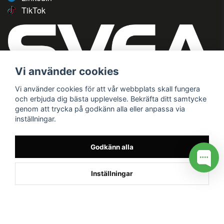
TikTok
Vi använder cookies
Vi använder cookies för att vår webbplats skall fungera
och erbjuda dig bästa upplevelse. Bekräfta ditt samtycke
genom att trycka på godkänn alla eller anpassa via
inställningar.
Godkänn alla
Inställningar
/* */
// G ADS CONVERSION PAGE --> //
// GTAG EVENT --> //
//
G TAG STYRNING --> //
// Hojtar Heatmap, Hotjar Tracking