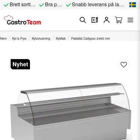
Brett sortiment
Bra priser
Snabb leverans på lagervara
Hem
Kyl & Frys
Kylutrustning
Kyldisk
Fiskdisk Callypso 2465 mm
Nyhet