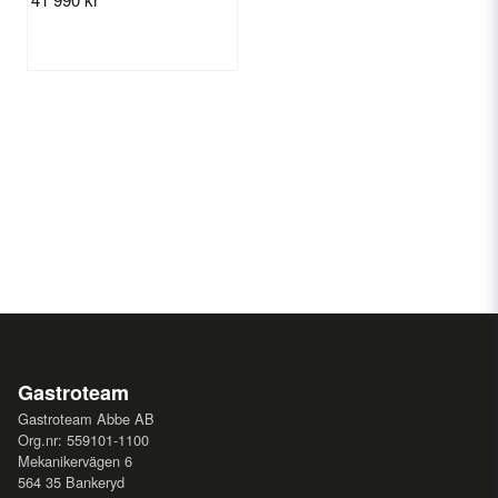
Drifttemperatur: -4/4°C
Klimatklass: 3 (25 °C, 60 % relativ luftfuktighet)
Köldmedie: R290
MÅTT OCH VIKT
Längd: 2465 mm
MATERIAL
Rostfritt stål in- och utvändigt
Gastroteam
Gastroteam Abbe AB
Org.nr: 559101-1100
Mekanikervägen 6
564 35 Bankeryd