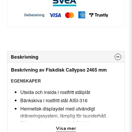
Beskrivning
Beskrivning av Fiskdisk Callypso 2465 mm
EGENSKAPER
Utsida och insida i rostfritt stålplåt
Bänkskiva i rostfritt stål AISI-316
Hermetisk displaydel med utvändigt
dräneringssystem, lämplig för isunderhåll.
Tillverkad av rostfritt stål AISI-316
Visa mer
Sprutgjutna sidopaneler i rostfritt stål AISI 304,