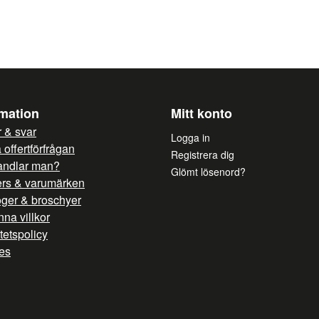
Förångare med korros
Ventilerad kondenseri
Ja, ni får publicera mi
Avtagbar behållare fö
bildas påutställningsy
Elektronisk temperatur
Inkluderar extra elut
rmation
Mitt konto
W
 & svar
Logga in
Automatisk elektrisk a
offertförfrågan
Registrera dig
andlar man?
Chassi i epoxibelagt s
Glömt lösenord?
ers & varumärken
Säkrade glasrutor och 
oger & broschyer
Mellanliggande glashy
na villkor
itetspolicy
es
SPECIFIKATION
Anslutning: 220V, 50 Hz
Exponeringsyta: 1.51 m²
Visningsyta (TDA): 1.24 m²
Kyleffekt: 1284 W