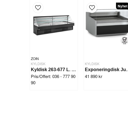
Nyhet
ZOIN
KYLDISK
KYLDISK
Kyldisk 263-677 L. FUJIYAMA
Exponeringd
Pris/Offert: 036 - 777 90
41 890 kr
90