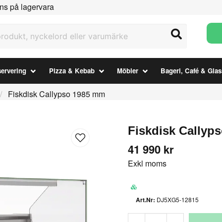
ns på lagervara
ukt, nyckelord eller varumärke
ervering
Pizza & Kebab
Möbler
Bageri, Café & Glas
Fiskdisk Callypso 1985 mm
Fiskdisk Callyp
41 990 kr
Exkl moms
DJ5XG5-12815