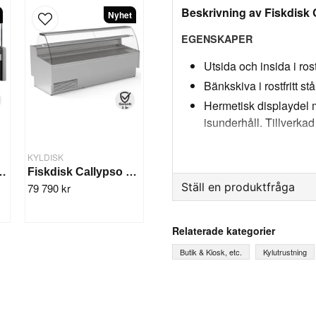
Beskrivning av Fiskdisk
Nyhet
EGENSKAPER
Utsida och insida i rostf
Bänkskiva i rostfritt st
Hermetisk displaydel 
isunderhåll. Tillverkad 
Sprutgjutna sidopaneler
KYLDISK
Anodiserade aluminium
isk Juni 1505 mm
Fiskdisk Callypso 2465 mm
Utan förvaringsutrym
Ställ en produktfråga
79 790 kr
Sprutgjuten polyuretan
ODP-effekt
question
Fråga oss något om denna
Relaterade kategorier
KOMPONENTER
Butik & Kiosk, etc.
Kylutrustning
Standard LED-belysnin
name
Dubbelt kylsystem: sta
Ditt namn
i den nedre delen