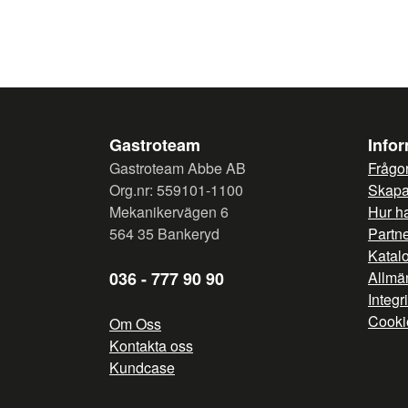
Gastroteam
Info
Gastroteam Abbe AB
Frågor
Org.nr: 559101-1100
Skapa 
Mekanikervägen 6
Hur h
564 35 Bankeryd
Partn
Katal
036 - 777 90 90
Allmän
Integr
Cooki
Om Oss
Kontakta oss
Kundcase