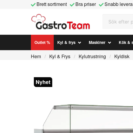
Brett sortiment
Bra priser
Snabb levera
Sök efter prod
Outlet %
Kyl & frys
Maskiner
Kök & s
Hem
Kyl & Frys
Kylutrustning
Kyldisk
Nyhet