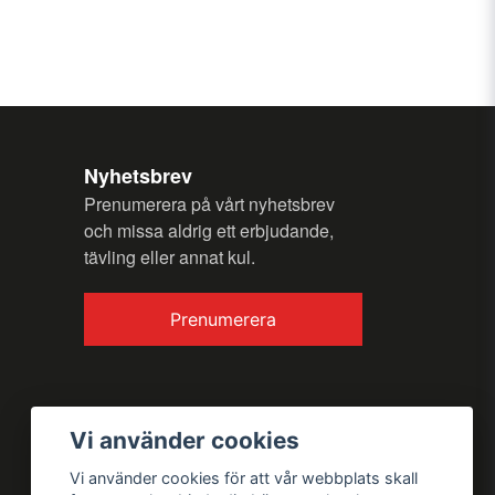
ionsskyddande epoxibeläggning
ng och automatisk avfrostning som standard
n fråga
r manuell tömning av avfrostningsvatten som
tan
reglering
tag med en maximal belastningskapacitet på 500
Nyhetsbrev
Prenumerera på vårt nyhetsbrev
vfrostning
och missa aldrig ett erbjudande,
tävling eller annat kul.
tål
Skicka fråga
glas med gångjärn framtill
Prenumerera
lla med belysning. Icke-kyld
Vi använder cookies
Vi använder cookies för att vår webbplats skall