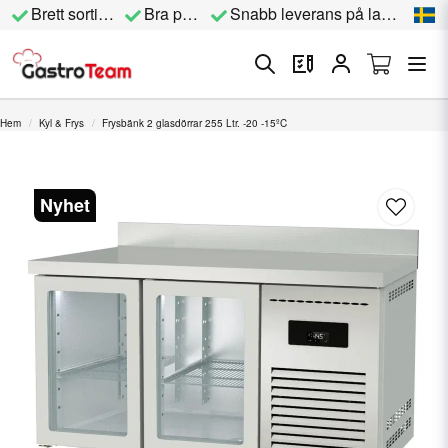
Brett sortiment
Bra priser
Snabb leverans på lagervara
Hem
Kyl & Frys
Frysbänk 2 glasdörrar 255 Ltr. -20 -15ºC
Nyhet