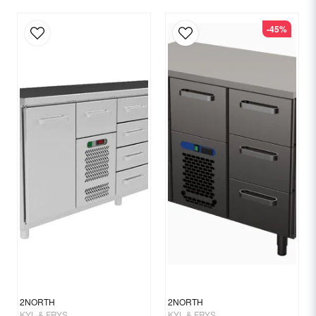
-45%
email
E-postadress
Ja, ni får publicera min fråga
Skicka fråga
2NORTH
2NORTH
KYL & FRYS
KYL & FRYS