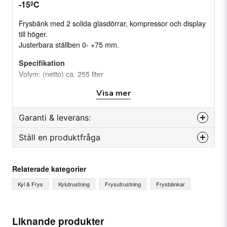
-15ºC
Frysbänk med 2 solida glasdörrar, kompressor och display
till höger.
Justerbara ställben 0- +75 mm.
Specifikation
Volym: (netto) ca. 255 liter
Temperatur: -20°C -15 °C
Visa mer
Effekt (W): 606 W
Effekt: (nominell) 877 W
Köldmedium: R290
Garanti & leverans:
Dörrar: 2 glasdörrar
Hyllor: 2
Ställ en produktfråga
Reservdelsgaranti
Ställben: 4st, justerbara (0 - +75 mm)
Månader
24
Klimatklass: 4 (30ºC 40%)
question
Fråga oss något om denna produkten...
Relaterade kategorier
Vikt och mått:
Kyl & Frys
Kylutrustning
Frysutrustning
Frysbänkar
Yttermått: (B×D×H) 1345x700x931 mm (0-+75mm)
Material:
name
Ditt namn
Liknande produkter
Rostfritt stål (AISI 304) in- och utvändigt.