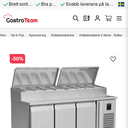
Brett sortiment
Bra priser
Snabb leverans på lagervara
Hem
Kyl & Frys
Kylutrustning
Kallskänksbänkar
Kallskänksbänk 3 dörrar - Saliba
-
50
%