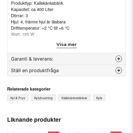
Produkttyp: Kallskänksbänk
Kapacitet: ca 400 Liter
Dörrar: 3
Hjul: 4, främre hjul är låsbara
Drifttemperatur: +2 °C till +6 °C
Watt: 185 W
Anslutning: 220 V. 50 Hz
Visa mer
Kylning: Ventilerad
Köldmedel: R290
Garanti & leverans:
Kompressor: Embraco
Mått (mm): 1795x700x1075 mm
Ställ en produktfråga
Reservdelsgaranti
Förpackningsmått: 1845x750x1160 mm
Vikt: (Netto/brutto) 122/140 kg(s)
Månader
12
question
Kylränna: 1/3 GN
Fråga oss något om denna produkten...
Relaterade kategorier
Kyl & Frys
Kylutrustning
Kallskänksbänkar
Kyla
name
Ditt namn
Liknande produkter