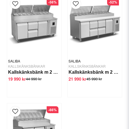
-56%
-52%
email
E-postadress
Ja, ni får publicera min fråga
SALIBA
SALIBA
KALLSKÄNKSBÄNKAR
KALLSKÄNKSBÄNKAR
Kallskänksbänk m 2 dörrar 2 draglådor 1/4 GN
Kallskänksbänk m 2 dörrar 4 draglådor 1/4 GN
19 990 kr
21 990 kr
44 990 kr
45 990 kr
Skicka fråga
-66%