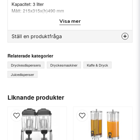
Kapacitet: 3 liter
Mått: 215x315x(h)490 mm
Vikt: (Netto) 1.96 kg
Visa mer
Material: 18/8 rostfritt stål, PC-plast
Ställ en produktfråga
question
Fråga oss något om denna produkten...
Relaterade kategorier
Dryckesdispensers
Dryckesmaskiner
Kaffe & Dryck
Juicedispenser
name
Ditt namn
Liknande produkter
email
E-postadress
Ja, ni får publicera min fråga