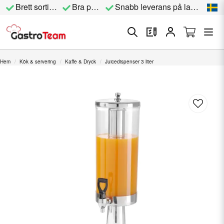
Brett sortiment
Bra priser
Snabb leverans på lagervara
Hem
Kök & servering
Kaffe & Dryck
Juicedispenser 3 liter