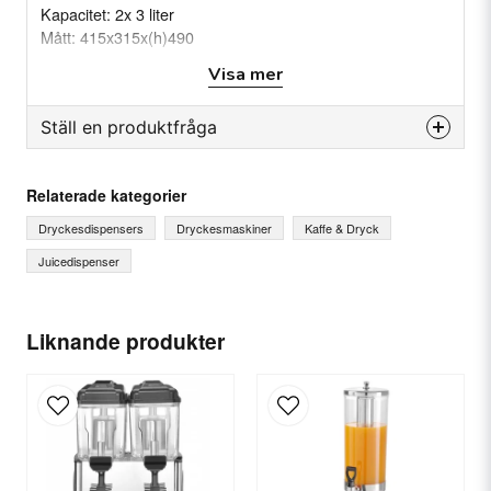
Kapacitet: 2x 3 liter
Mått: 415x315x(h)490
Vikt: (Netto/brutto) 3.87/5,51 kg
Visa mer
Material: 18/8 rostfritt stål, PC-plast
Ställ en produktfråga
question
Fråga oss något om denna produkten...
Relaterade kategorier
Dryckesdispensers
Dryckesmaskiner
Kaffe & Dryck
Juicedispenser
name
Ditt namn
Liknande produkter
email
E-postadress
Ja, ni får publicera min fråga