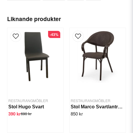
name
Ditt namn
Liknande produkter
-43%
email
E-postadress
Ja, ni får publicera min fråga
RESTAURANGMÖBLER
RESTAURANGMÖBLER
Stol Hugo Svart
Stol Marco Svart/antracit
390 kr
850 kr
690 kr
Skicka fråga