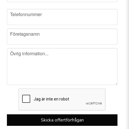
phone
Telefonnummer
company
Företagsnamn
message
Övrig information...
Skicka offertförfrågan