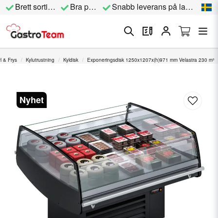
Brett sortiment
Bra priser
Snabb leverans på lagervara
l & Frys
Kylutrustning
Kyldisk
Exponeringsdisk 1250x1207x(h)971 mm Velastra 230 m³
Nyhet