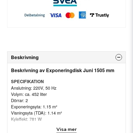
Beskrivning
Beskrivning av Exponeringdisk Juni 1505 mm
SPECIFIKATION
Anslutning: 220V, 50 Hz
Volym: ca. 452 liter
Dörrar: 2
Exponeringsyta: 1.15 m²
Visningsyta (TDA): 1.14 m²
Kyleffekt: 781 W
Nominell effekt: 1011 W
Visa mer
Klimatklass: 3 (25 °C, 60 % relativ luftfuktighet)