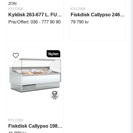
ZOIN
KYLDISK
KYLDISK
Kyldisk 263-677 L. FUJIYAMA
Fiskdisk Callypso 2465 mm
Pris/Offert: 036 - 777 90 90
79 790 kr
Skicka fråga
Nyhet
KYLDISK
Fiskdisk Callypso 1985 mm
41 990 kr