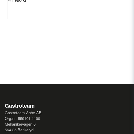
Gastroteam
Gastroteam Abbe AB
Org.nr: 559101-1100
Mekanikervägen 6
564 35 Bankeryd