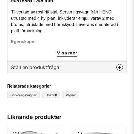
905x585x1245 mm
Tillverkad av rostfritt stål. Serveringsvagn från HENDI
utrustad med 4 hyllplan. Inkluderar 4 hjul, varav 2 med
broms, utrustade med hörnskydd. Leverans omonterad i
platt förpackning.
Egenskaper
4 hyllplan
Visa mer
Vertikalt handtag i rostfritt stå .
Ställ en produktfråga
4 svängbara hjul Ø100 mm med stötfångare
question
Specifikation
Fråga oss något om denna produkten...
Relaterade kategorier
Hyllor: 4
Hjul: 4, 2 med broms
Serveringsvagnar
Rostfritt
Vagnar
Vikt (Netto/brutto) 18,47 kg/20,46 kg
Mått: 905x585x(h)1245 mm
name
Material: Rostfritt stål
Ditt namn
Liknande produkter