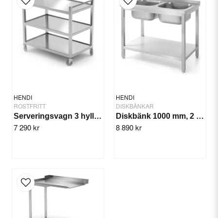
email
E-postadress
Ja, ni får publicera min fråga
HENDI
HENDI
ROSTFRITT
DISKBÄNKAR
Serveringsvagn 3 hyllor 800x500x950 cm
Diskbänk 1000 mm, 2 diskhoar
7 290 kr
8 890 kr
Skicka fråga