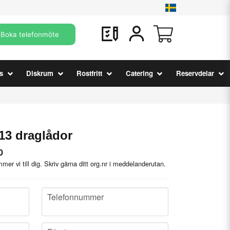
Boka telefonmöte
s
Diskrum
Rostfritt
Catering
Reservdelar
13 draglådor
0
mer vi till dig. Skriv gärna ditt org.nr i meddelanderutan.
phone
Telefonnummer
company