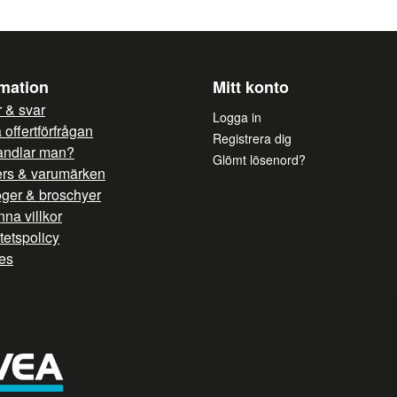
rmation
Mitt konto
 & svar
Logga in
offertförfrågan
Registrera dig
andlar man?
Glömt lösenord?
ers & varumärken
oger & broschyer
na villkor
itetspolicy
es