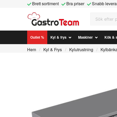
Brett sortiment
Bra priser
Snabb levera
Sök efter prod
Outlet %
Kyl & frys
Maskiner
Kök & s
Hem
Kyl & Frys
Kylutrustning
Kylbänk