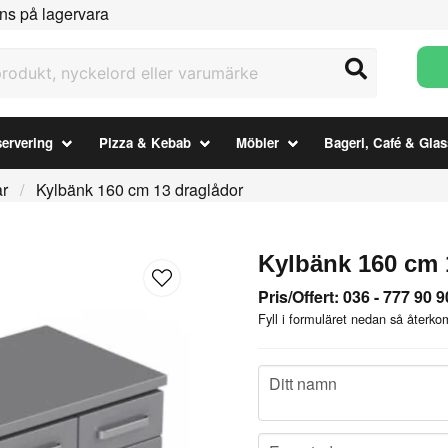
ns på lagervara
ukt, nyckelord eller varumärke
ervering
Pizza & Kebab
Möbler
Bageri, Café & Glas
ar
Kylbänk 160 cm 13 draglådor
Kylbänk 160 cm 
Pris/Offert: 036 - 777 90 9
Fyll i formuläret nedan så återkom
name
Ditt namn
email