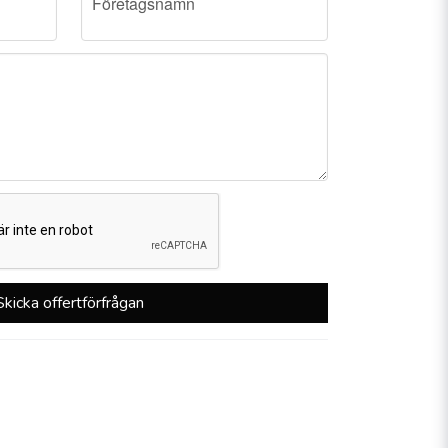
Företagsnamn
Skicka offertförfrågan