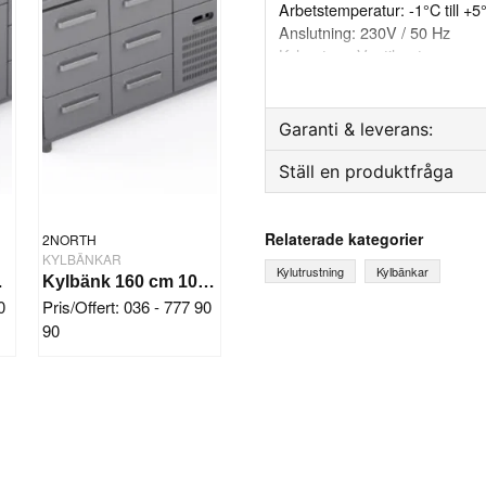
Arbetstemperatur: -1°C till +5
Anslutning: 230V / 50 Hz
Kylsystem: Ventilerat
Kylmedel: R290
Avfrostning: Automatisk
Material: Rostfritt (AISI 304)
Garanti & leverans:
Ställ en produktfråga
Reservdelsgaranti
Månader
question
Fråga oss något om denna
Relaterade kategorier
2NORTH
KYLBÄNKAR
Kylutrustning
Kylbänkar
aglådor
Kylbänk 160 cm 10 draglådor
0
Pris/Offert: 036 - 777 90
90
name
Ditt namn
Ja, ni får publicera mi