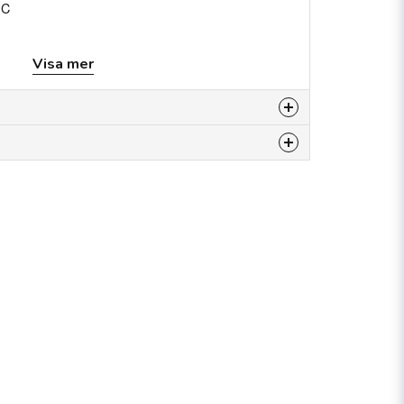
°C
Visa mer
12
 produkten...
email
E-postadress
n fråga