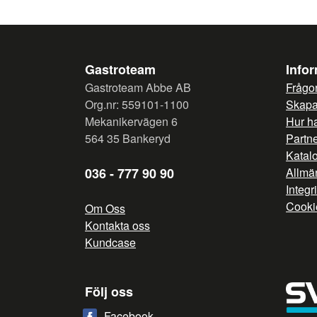
Gastroteam
Info
Gastroteam Abbe AB
Frågor
Org.nr: 559101-1100
Skapa 
Mekanikervägen 6
Hur h
564 35 Bankeryd
Partn
Katal
036 - 777 90 90
Allmän
Integr
Cooki
Om Oss
Kontakta oss
Kundcase
Följ oss
Facebook