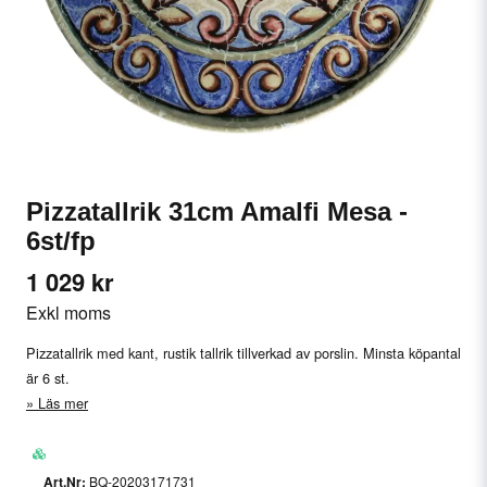
Pizzatallrik 31cm Amalfi Mesa -
6st/fp
1 029 kr
Exkl moms
Pizzatallrik med kant, rustik tallrik tillverkad av porslin. Minsta köpantal
är 6 st.
Läs mer
BQ-20203171731