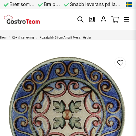
Brett sortiment
Bra priser
Snabb leverans på lagervara
Hem
Kök & servering
Pizzatallrik 31cm Amalfi Mesa - 6st/fp