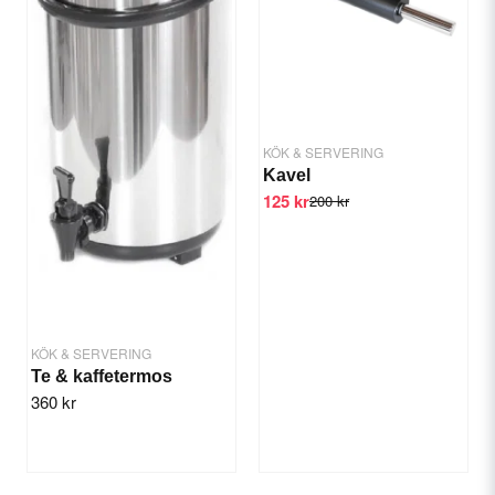
Ja, ni får publicera min fråga
KÖK & SERVERING
Kavel
125 kr
200 kr
Skicka fråga
KÖK & SERVERING
Te & kaffetermos
360 kr