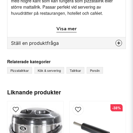
med högre kant som kan fungera som pizzatallrik eller
större mattallrik. Passar perfekt vid servering av
huvudrätter på restaurangen, hotellet och caféet.
Egenskaper
Visa mer
Rustik tallrik med högre kant
Tillverkat av porslin tåligt mot kantstötningar
Ställ en produktfråga
Passande för restaurangmiljöer och liknande
question
Fråga oss något om denna produkten...
Relaterade kategorier
Specifikation
Pizzatallrikar
Kök & servering
Tallrikar
Porslin
Diameter: Ø31 cm
Antal: 6st per förpackning
name
Material: Porslin
Ditt namn
Liknande produkter
-38%
email
E-postadress