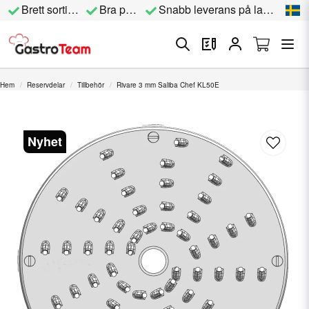
Brett sortiment
Bra priser
Snabb leverans på lagervara
Hem
Reservdelar
Tillbehör
Rivare 3 mm Saliba Chef KL50E
Nyhet