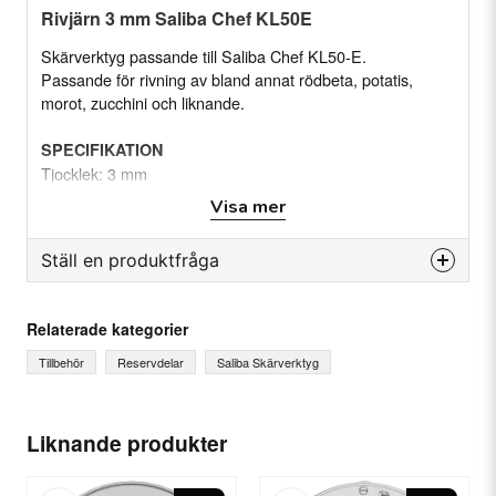
Rivjärn 3 mm Saliba Chef KL50E
Skärverktyg passande till Saliba Chef KL50-E.
Passande för rivning av bland annat rödbeta, potatis,
morot, zucchini och liknande.
SPECIFIKATION
Tjocklek: 3 mm
Visa mer
Passar till Saliba Chef Kl-50E
Se produkten
Ställ en produktfråga
question
Fråga oss något om denna produkten...
Relaterade kategorier
Tillbehör
Reservdelar
Saliba Skärverktyg
name
Ditt namn
Liknande produkter