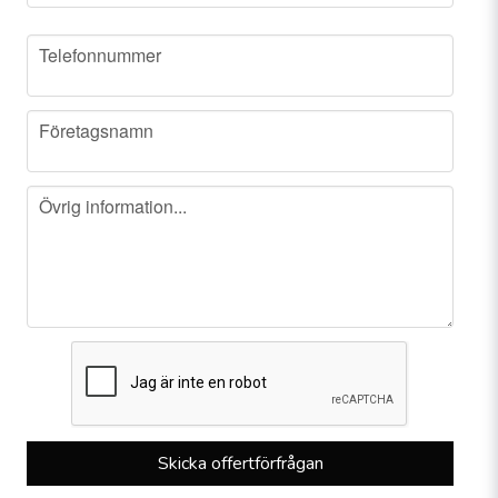
phone
Telefonnummer
company
Företagsnamn
message
Övrig information...
Skicka offertförfrågan