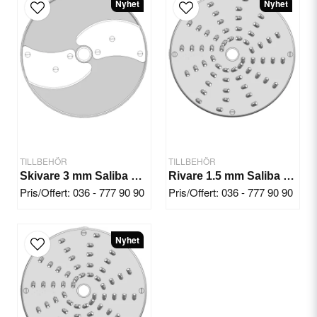
Nyhet
Nyhet
email
E-postadress
Ja, ni får publicera min fråga
TILLBEHÖR
TILLBEHÖR
Skivare 3 mm Saliba Chef KL50E
Rivare 1.5 mm Saliba Chef KL50E
Pris/Offert: 036 - 777 90 90
Pris/Offert: 036 - 777 90 90
Skicka fråga
Nyhet