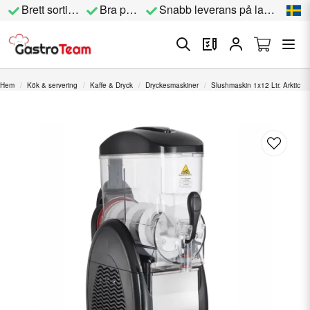
Brett sortiment
Bra priser
Snabb leverans på lagervara
Hem
Kök & servering
Kaffe & Dryck
Dryckesmaskiner
Slushmaskin 1x12 Ltr. Arktic