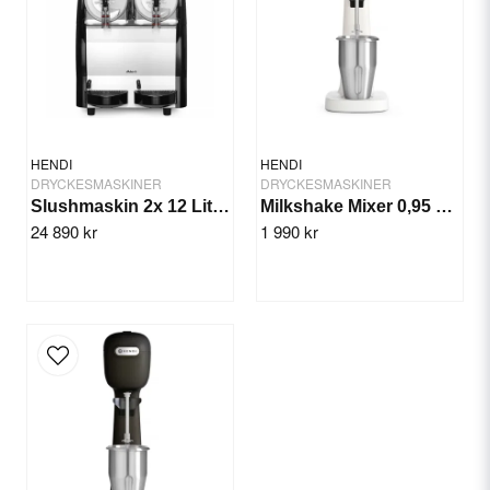
Material: Polykarbonat
Vikt (netto): 29,6 kg
Ja, ni får publicera min fråga
Mått: 270x422x(h)815 mm
Dokument och media
HENDI
HENDI
EU-försäkran
DRYCKESMASKINER
DRYCKESMASKINER
Slushmaskin 2x 12 Liter Arktic
Milkshake Mixer 0,95 Ltr. Vit, Bronwasser
Användarmanual
24 890 kr
1 990 kr
Högupplöst bild
Skicka fråga