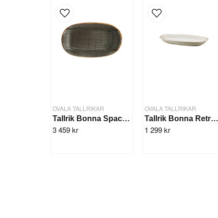
OVALA TALLRIKAR
OVALA TALLRIKAR
Tallrik Bonna Space Oval 24x14cm/12st
Tallrik Bonna Retro Oval 29x17cm/
3 459 kr
1 299 kr