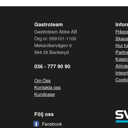
Gastroteam
Info
Gastroteam Abbe AB
Frågor
Org.nr: 559101-1100
Skapa 
Mekanikervägen 6
Hur h
564 35 Bankeryd
Partn
Katal
036 - 777 90 90
Allmän
Integr
Cooki
Om Oss
Kontakta oss
Kundcase
Följ oss
Facebook