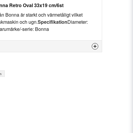
onna Retro Oval 33x19 cm/6st
ån Bonna är starkt och värmetåligt vilket
diskmaskin och ugn.
Specifikation
Diameter:
arumärke/-serie: Bonna
 produkten...
in
email
E-postadress
n fråga