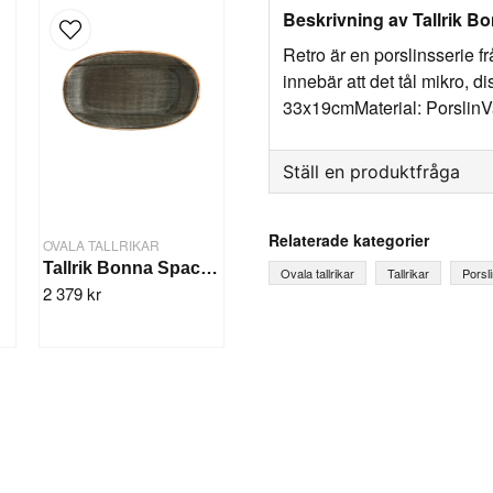
Beskrivning av Tallrik B
Retro är en porslinsserie fr
innebär att det tål mikro, 
33x19cmMaterial: PorslinV
Ställ en produktfråga
question
Fråga oss något om denna
Relaterade kategorier
OVALA TALLRIKAR
6st
Tallrik Bonna Space Oval 15x8,5cm/12st
Ovala tallrikar
Tallrikar
Porsl
2 379 kr
name
Ditt namn
Ja, ni får publicera mi