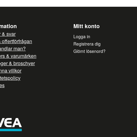
rmation
Mitt konto
 & svar
Logga in
offertförfrågan
Registrera dig
andlar man?
Glömt lösenord?
ers & varumärken
oger & broschyer
na villkor
itetspolicy
es