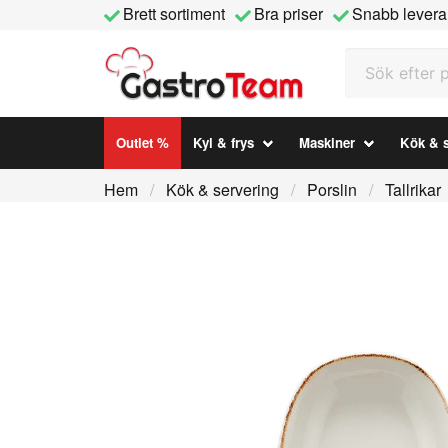
Brett sortiment
Bra priser
Snabb levera
Sök efter prod
Outlet %
Kyl & frys
Maskiner
Kök & s
Hem
Kök & servering
Porslin
Tallrikar