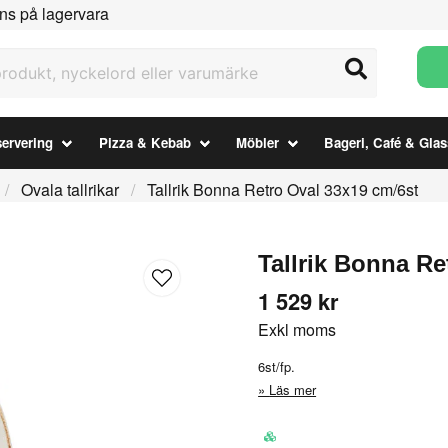
ns på lagervara
ukt, nyckelord eller varumärke
ervering
Pizza & Kebab
Möbler
Bageri, Café & Glas
Ovala tallrikar
Tallrik Bonna Retro Oval 33x19 cm/6st
Tallrik Bonna Re
1 529 kr
Exkl moms
6st/fp.
Läs mer