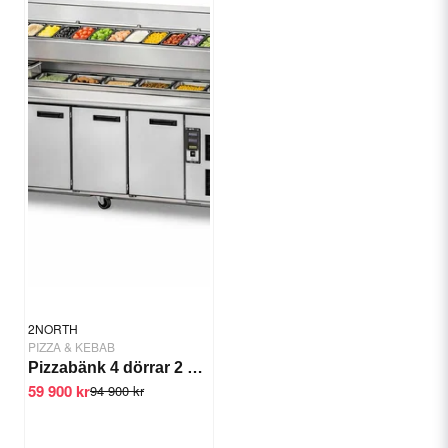
2NORTH
PIZZA & KEBAB
Pizzabänk 4 dörrar 2 kylrännor
59 900 kr
94 900 kr