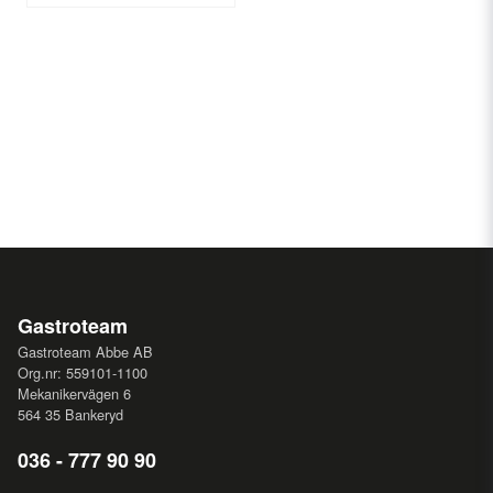
Gastroteam
Gastroteam Abbe AB
Org.nr: 559101-1100
Mekanikervägen 6
564 35 Bankeryd
036 - 777 90 90