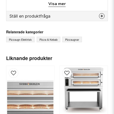
Anslutning: 400 V.
Visa mer
Temperaturområde: 50 °C / 500 °C
Ställ en produktfråga
question
Fråga oss något om denna produkten...
Relaterade kategorier
Pizzaugn Elektrisk
Pizza & Kebab
Pizzaugnar
name
Ditt namn
Liknande produkter
email
E-postadress
Ja, ni får publicera min fråga