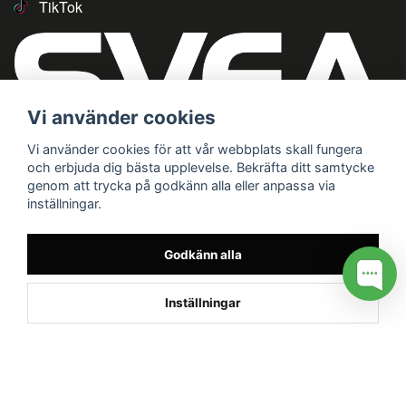
TikTok
Vi använder cookies
Vi använder cookies för att vår webbplats skall fungera
och erbjuda dig bästa upplevelse. Bekräfta ditt samtycke
genom att trycka på godkänn alla eller anpassa via
inställningar.
Godkänn alla
Inställningar
/* */
// G ADS CONVERSION PAGE --> //
// GTAG EVENT --> //
//
G TAG STYRNING --> //
// Hojtar Heatmap, Hotjar Tracking
Code for my site --> //
// Google tag (gtag.js) --> //
/* SWIFFTY