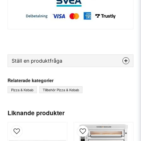
Ställ en produktfråga
question
Fråga oss något om denna produkten...
Relaterade kategorier
Pizza & Kebab
Tillbehör Pizza & Kebab
name
Ditt namn
Liknande produkter
email
E-postadress