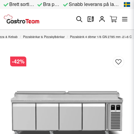
Brett sortiment
Bra priser
Snabb leverans på lagervara
izza & Kebab
Pizzabänkar & Pizzakylbänkar
Pizzabänk 4 dörrar 1/6 GN 2785 mm -2/+6 C
-
42
%