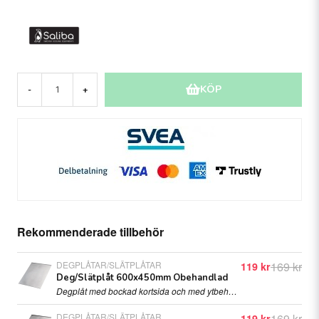
KÖP
-
+
Rekommenderade tillbehör
DEGPLÅTAR/SLÄTPLÅTAR
169 kr
119 kr
Deg/Slätplåt 600x450mm Obehandlad
Degplåt med bockad kortsida och med ytbehandling av obehandlad aluminium
DEGPLÅTAR/SLÄTPLÅTAR
169 kr
119 kr