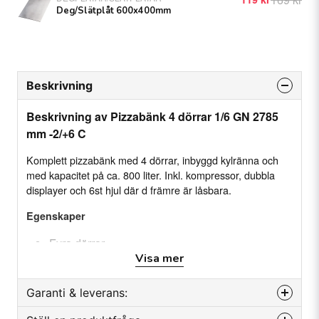
Deg/Slätplåt 600x400mm
Beskrivning
Beskrivning av Pizzabänk 4 dörrar 1/6 GN 2785
mm -2/+6 C
Komplett pizzabänk med 4 dörrar, inbyggd kylränna och
med kapacitet på ca. 800 liter. Inkl. kompressor, dubbla
displayer och 6st hjul där d främre är låsbara.
Egenskaper
Fyra dörrar
Visa mer
Dubbla displayer
Inbyggd kylränna inkl. 2-sektioner med lock
Garanti & leverans:
Dubbla Embraco-kompressorer