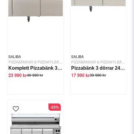
Kompressor: 2x Embraco/Secop
Hjul: 6, främre hjul låsbara.
Material: Rostfritt stål (305) in- och utvändigt
Skicka fråga
SALIBA
SALIBA
PIZZABÄNKAR & PIZZAKYLBÄNKAR
PIZZABÄNKAR & PIZZAKYLBÄNKAR
Komplett Pizzabänk 3 dörrar 241 cm
Pizzabänk 3 dörrar 241 cm
23 990 kr
17 990 kr
49 990 kr
39 990 kr
-53%