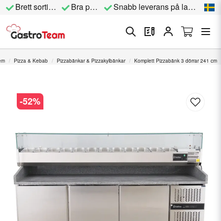
Brett sortiment
Bra priser
Snabb leverans på lagervara
em
Pizza & Kebab
Pizzabänkar & Pizzakylbänkar
Komplett Pizzabänk 3 dörrar 241 cm
-
52
%