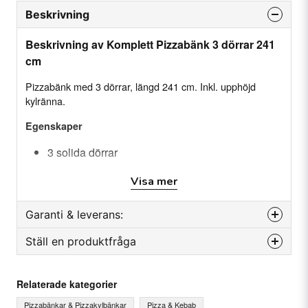
Beskrivning
Beskrivning av Komplett Pizzabänk 3 dörrar 241
cm
Pizzabänk med 3 dörrar, längd 241 cm. Inkl. upphöjd
kylränna.
Egenskaper
3 solida dörrar
3 gallerhyllor
Visa mer
Bordsskiva med kant
Upphöjd kylränna VRX2500-380,
se artikel
Garanti & leverans:
Rostfritt stål (SS304) in- och utvändigt
Ställ en produktfråga
Reservdelsgaranti
Passar 40x60 cm & 45x60 cm degplåtar.
Månader
12
question
Specifikation
Fråga oss något om denna produkten...
Relaterade kategorier
Kapacitet: ca. 650 Liter
Temperatur: +2 ~+8 °C
Pizzabänkar & Pizzakylbänkar
Pizza & Kebab