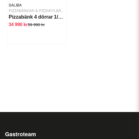
SALIBA
PIZZABÄNKAR & PIZZAKYLBÄNKAR
Pizzabänk 4 dörrar 1/6 GN 2785 mm -2/+6 C
34 990 kr
59 990 kr
Gastroteam