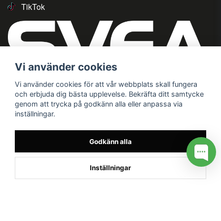
TikTok
Vi använder cookies
Vi använder cookies för att vår webbplats skall fungera
och erbjuda dig bästa upplevelse. Bekräfta ditt samtycke
genom att trycka på godkänn alla eller anpassa via
inställningar.
Godkänn alla
Inställningar
/* */
// G ADS CONVERSION PAGE --> //
// GTAG EVENT --> //
//
G TAG STYRNING --> //
// Hojtar Heatmap, Hotjar Tracking