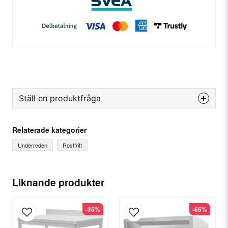
Ställ en produktfråga
question
Fråga oss något om denna produkten...
Relaterade kategorier
Underreden
Rostfritt
name
Ditt namn
Liknande produkter
-35%
-65%
email
E-postadress