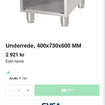
Underrede, 400x730x600 MM
2 921 kr
Exkl moms
P-740
KÖP
-
+