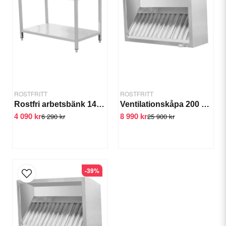
Ja, ni får publicera min fråga
ROSTFRITT
ROSTFRITT
Rostfri arbetsbänk 1400-1800 mm - 1600x700x850 mm 1400x700x850 mm 1600x700x850 mm
Ventilationskåpa 200 cm Filter, fettuppsamlare, belysning
4 090 kr
8 990 kr
6 290 kr
25 900 kr
Skicka fråga
-39%