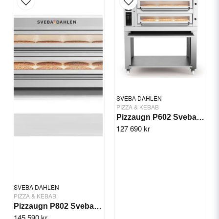
Ja, ni får publicera min fråga
SVEBA DAHLEN
PIZZA & KEBAB
Pizzaugn P602 Sveba Dahlen - 2 däck
127 690 kr
Skicka fråga
SVEBA DAHLEN
PIZZA & KEBAB
Pizzaugn P802 Sveba Dahlen - 2 däck
145 590 kr