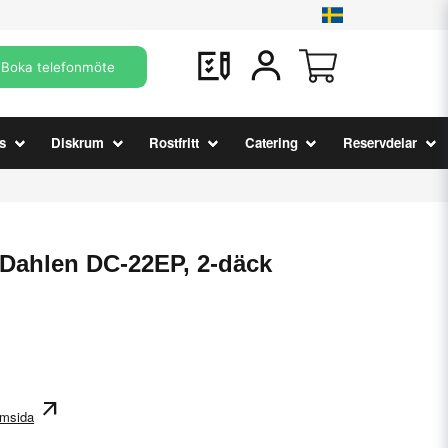
Boka telefonmöte
s
Diskrum
Rostfritt
Catering
Reservdelar
Dahlen DC-22EP, 2-däck
arrow_outward
hemsida