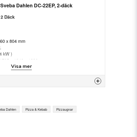
 Sveba Dahlen DC-22EP, 2-däck
 2 Däck
1260 x 804 mm
.
,4 kW )
): 1705 x 1840 x 1380 mm
Visa mer
20 mm
kanal: 1380 mm
 produkten...
eba Dahlen
Pizza & Kebab
Pizzaugnar
email
E-postadress