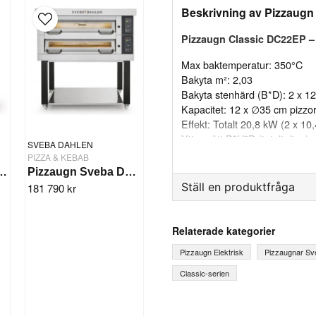
Beskrivning av Pizzaugn
Pizzaugn Classic DC22EP –
Max baktemperatur: 350°C
Bakyta m²: 2,03
Bakyta stenhärd (B*D): 2 x 
Kapacitet: 12 x ∅35 cm pizzor
Effekt: Totalt 20,8 kW (2 x 10
Yttermått B*H*D (totalt djup
SVEBA DAHLEN
Innermått B*D: 2 x 1265 x 8
PIZZA & KEBAB
Djup med imkåpa samt kvalm
2 Sveba Dahlen - 2 däck
Pizzaugn Sveba Dahlen DC-23P, 2-däck
Lucköppningshöjd: 160 mm
Ställ en produktfråga
181 790 kr
Antal däck: 2
question
Fråga oss något om denna
Relaterade kategorier
Pizzaugn Elektrisk
Pizzaugnar Sv
Classic-serien
name
Ditt namn