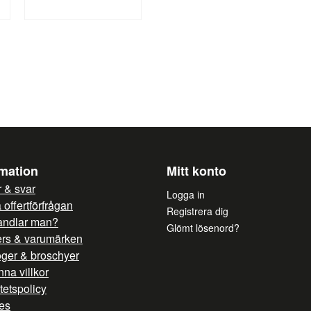
Ja, ni får publicera mi
rmation
Mitt konto
 & svar
Logga in
offertförfrågan
Registrera dig
andlar man?
Glömt lösenord?
ers & varumärken
oger & broschyer
na villkor
itetspolicy
es