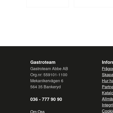
Gastroteam
Info
Gastroteam Abbe AB
Frågor
Org.nr: 559101-1100
Skapa 
Mekanikervägen 6
Hur h
564 35 Bankeryd
Partn
Katal
036 - 777 90 90
Allmän
Integr
Cooki
Om Oss