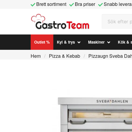
Brett sortiment
Bra priser
Snabb levera
Sök efter prod
Outlet %
Kyl & frys
Maskiner
Kök & s
Hem
Pizza & Kebab
Pizzaugn Sveba Dah