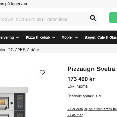
ns på lagervara
ukt, nyckelord eller varumärke
ervering
Pizza & Kebab
Möbler
Bageri, Café & Glas
len DC-22EP, 2-däck
Pizzaugn Sveba 
173 490 kr
Exkl moms
Reservdelsgaranti 1 år
För detaljer, se tillverkarens 
Läs mer