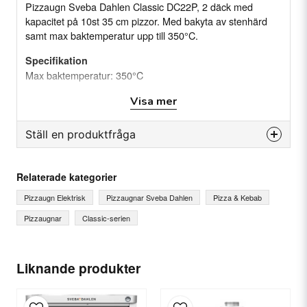
Pizzaugn Sveba Dahlen Classic DC22P, 2 däck med
kapacitet på 10st 35 cm pizzor. Med bakyta av stenhärd
samt max baktemperatur upp till 350°C.
Specifikation
Max baktemperatur: 350°C
Bakyta m²: 1,52
Visa mer
Bakyta stenhärd (b*d): 2 x 945 x 804 mm.
Kapacitet: 10 x Ø35 cm pizzor
Kilowatt: 2 x 7,9 kW (Totalt 15,8 kW)
Ställ en produktfråga
Yttermått (b*h*d): 1390 x 1840 x 1380 mm
Innermått(b*d): 2 x 950 x 820 mm
question
Fråga oss något om denna produkten...
Djup med imkåpa samt kvalmkanal: 1380 mm
Relaterade kategorier
Antal däck: 2
Pizzaugn Elektrisk
Pizzaugnar Sveba Dahlen
Pizza & Kebab
Pizzaugnar
Classic-serien
name
Ditt namn
Liknande produkter
email
E-postadress