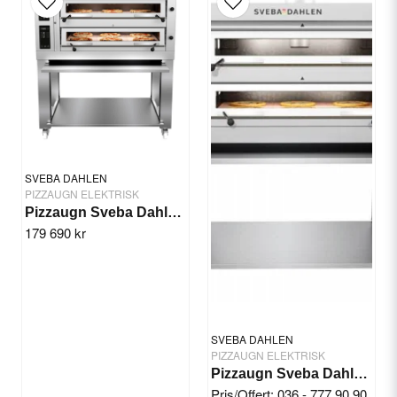
Ja, ni får publicera min fråga
SVEBA DAHLEN
PIZZAUGN ELEKTRISK
Pizzaugn Sveba Dahlen P-602 High Temp
179 690 kr
Skicka fråga
SVEBA DAHLEN
PIZZAUGN ELEKTRISK
Pizzaugn Sveba Dahlen P602-SD Touch
Pris/Offert: 036 - 777 90 90