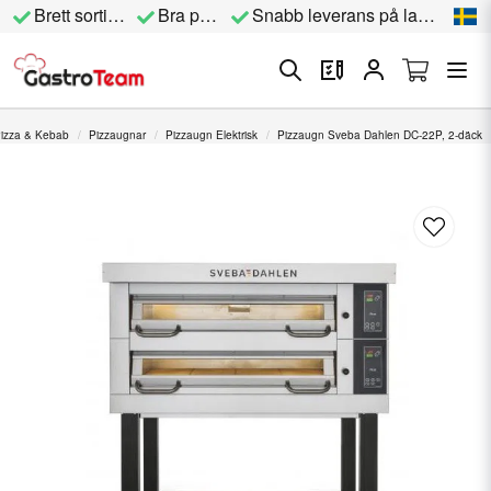
Brett sortiment
Bra priser
Snabb leverans på lagervara
izza & Kebab
Pizzaugnar
Pizzaugn Elektrisk
Pizzaugn Sveba Dahlen DC-22P, 2-däck