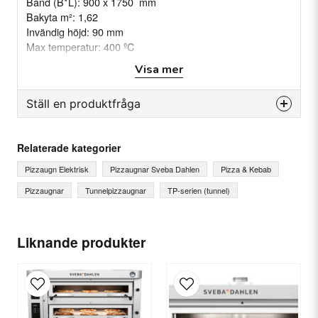
Band (B*L): 900 x 1750 mm
Bakyta m²: 1,62
Invändig höjd: 90 mm
Max temperatur: 400 ºC
Baktid: 2- 15 minuter
Visa mer
Effekt: 36 kW Vikt: 475 kg
Produktblad
Ställ en produktfråga
question
Fråga oss något om denna produkten...
Relaterade kategorier
Pizzaugn Elektrisk
Pizzaugnar Sveba Dahlen
Pizza & Kebab
Pizzaugnar
Tunnelpizzaugnar
TP-serien (tunnel)
name
Ditt namn
Liknande produkter
email
E-postadress