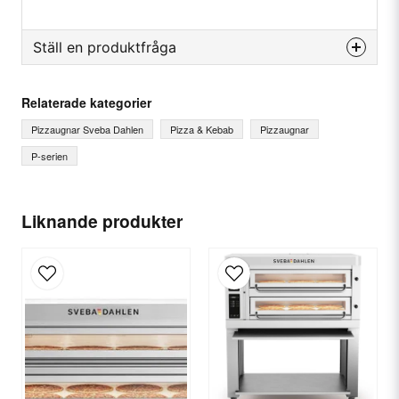
Ställ en produktfråga
question
Fråga oss något om denna produkten...
Relaterade kategorier
Pizzaugnar Sveba Dahlen
Pizza & Kebab
Pizzaugnar
P-serien
name
Ditt namn
Liknande produkter
email
E-postadress
Ja, ni får publicera min fråga