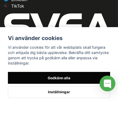
TikTok
Vi använder cookies
Vi använder cookies för att vår webbplats skall fungera
och erbjuda dig bästa upplevelse. Bekräfta ditt samtycke
genom att trycka på godkänn alla eller anpassa via
inställningar.
Godkänn alla
Inställningar
/* */
// G ADS CONVERSION PAGE --> //
// GTAG EVENT --> //
//
G TAG STYRNING --> //
// Hojtar Heatmap, Hotjar Tracking