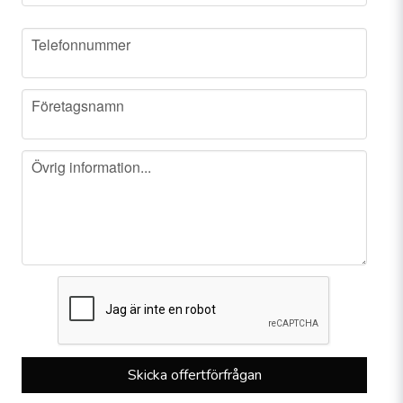
phone
Telefonnummer
company
Företagsnamn
message
Övrig information...
Skicka offertförfrågan