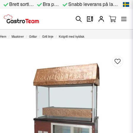
Brett sortiment
Bra priser
Snabb leverans på lagervara
Hem
Maskiner
Grillar
Grill linje
Kolgrill med kyldisk