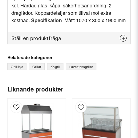
kol. Härdad glas, kåpa, säkerhetsanordning, 2
draglådor. Koppardetaljer som tillval mot extra
kostnad.
Specifikation
Mått: 1070 x 800 x 1900 mm
Ställ en produktfråga
question
Fråga oss något om denna produkten...
Relaterade kategorier
Grill linje
Grillar
Kolgrill
Lavastensgrillar
name
Ditt namn
Liknande produkter
email
E-postadress