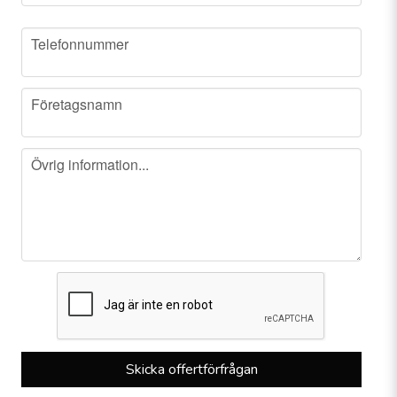
phone
Telefonnummer
company
Företagsnamn
message
Övrig information...
Skicka offertförfrågan