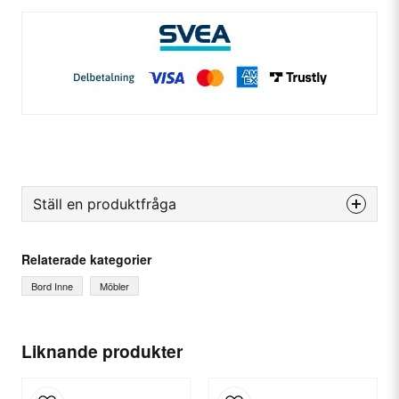
Ställ en produktfråga
question
Fråga oss något om denna produkten...
Relaterade kategorier
Bord Inne
Möbler
name
Ditt namn
Liknande produkter