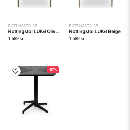
Lätt att rengöra
Stomme av lätt aluminum
Producen ger 2 års garanti
ROTTINGSTOLAR
ROTTINGSTOLAR
Rottingstol LUIGI Olivgrön
Rottingstol LUIGI Beige
1 589 kr
1 589 kr
Specifikation
Skicka fråga
Höjd: 76 cm
Bredd: 55 cm
Sitthöjd: 45,5 cm
Sittdjup: 63 cm
-57%
Stomme: Aluminum
Material: Teknorotting
Vikt: 4,04 kg