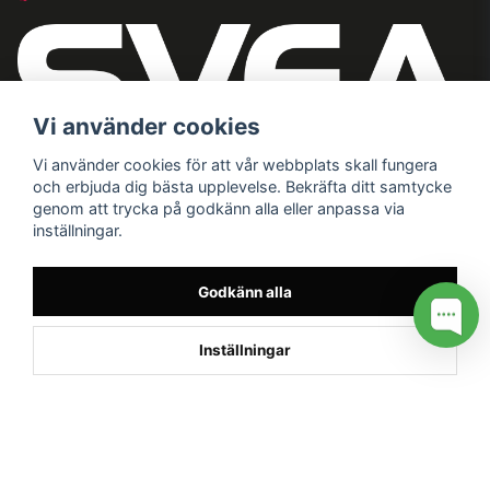
Vi använder cookies
Vi använder cookies för att vår webbplats skall fungera
och erbjuda dig bästa upplevelse. Bekräfta ditt samtycke
genom att trycka på godkänn alla eller anpassa via
inställningar.
Godkänn alla
Inställningar
/* */
// G ADS CONVERSION PAGE --> //
// GTAG EVENT --> //
//
G TAG STYRNING --> //
// Hojtar Heatmap, Hotjar Tracking
Code for my site --> //
// Google tag (gtag.js) --> //
/* SWIFFTY