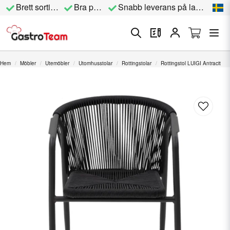
Brett sortiment
Bra priser
Snabb leverans på lagervara
Hem
Möbler
Utemöbler
Utomhusstolar
Rottingstolar
Rottingstol LUIGI Antracit