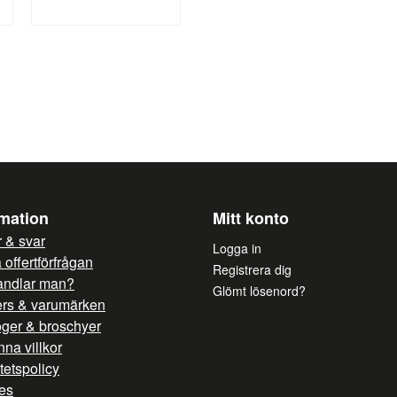
rmation
Mitt konto
 & svar
Logga in
offertförfrågan
Registrera dig
andlar man?
Glömt lösenord?
ers & varumärken
oger & broschyer
na villkor
itetspolicy
es