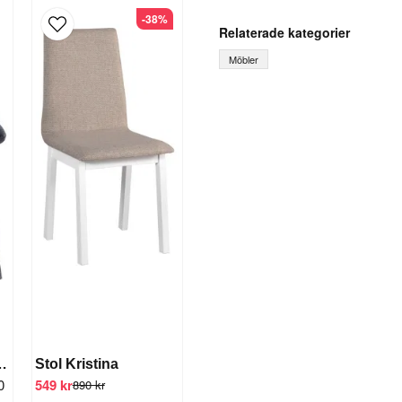
question
-38%
Fråga oss något om denna
Relaterade kategorier
Möbler
name
Ditt namn
Ja, ni får publicera mi
Sammet Svart
Stol Kristina
0
549 kr
890 kr