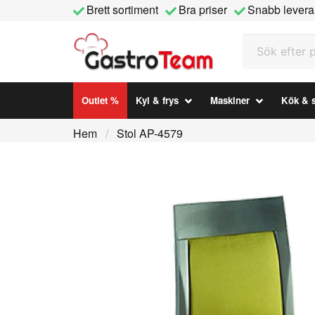
Brett sortiment
Bra priser
Snabb levera
Sök efter prod
Outlet %
Kyl & frys
Maskiner
Kök & s
Hem
Stol AP-4579