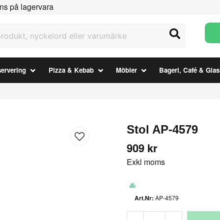
ns på lagervara
ukt, nyckelord eller varumärke
ervering
Pizza & Kebab
Möbler
Bageri, Café & Glas
Stol AP-4579
909 kr
Exkl moms
AP-4579