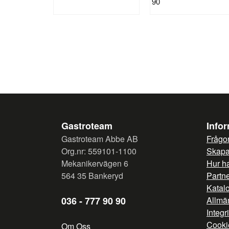
90
Gastroteam
Info
Gastroteam Abbe AB
Frågor
Org.nr: 559101-1100
Skapa 
Mekanikervägen 6
Hur h
564 35 Bankeryd
Partn
Katal
036 - 777 90 90
Allmän
Integr
Cooki
Om Oss