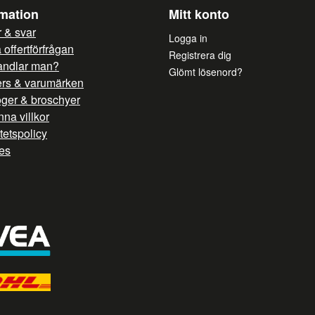
rmation
Mitt konto
 & svar
Logga in
offertförfrågan
Registrera dig
andlar man?
Glömt lösenord?
ers & varumärken
oger & broschyer
na villkor
itetspolicy
es