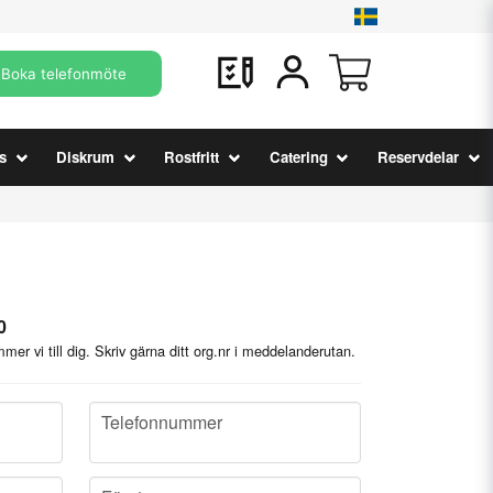
Boka telefonmöte
s
Diskrum
Rostfritt
Catering
Reservdelar
0
mer vi till dig. Skriv gärna ditt org.nr i meddelanderutan.
phone
Telefonnummer
company