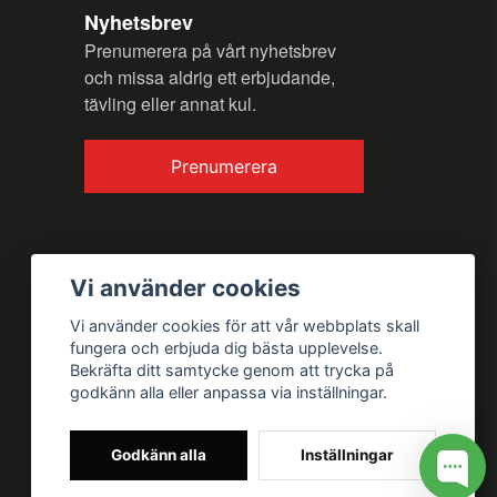
Nyhetsbrev
Prenumerera på vårt nyhetsbrev
och missa aldrig ett erbjudande,
tävling eller annat kul.
Prenumerera
Vi använder cookies
Vi använder cookies för att vår webbplats skall
fungera och erbjuda dig bästa upplevelse.
Bekräfta ditt samtycke genom att trycka på
godkänn alla eller anpassa via inställningar.
Godkänn alla
Inställningar