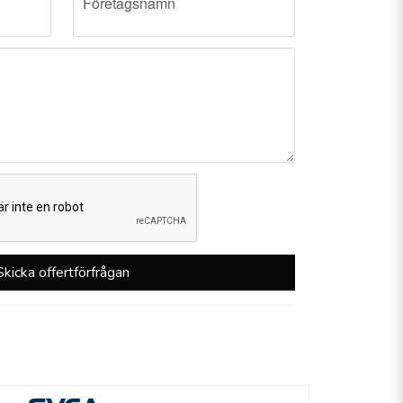
Företagsnamn
Skicka offertförfrågan