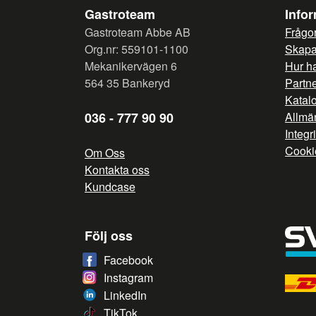
Gastroteam
Info
Gastroteam Abbe AB
Frågor
Org.nr: 559101-1100
Skapa 
Mekanikervägen 6
Hur h
564 35 Bankeryd
Partn
Katal
036 - 777 90 90
Allmän
Integr
Cooki
Om Oss
Kontakta oss
Kundcase
Följ oss
Facebook
Instagram
LinkedIn
TikTok