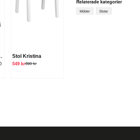
Relaterade kategorier
Möbler
Stolar
name
Ditt namn
Sammet Svart
Stol Kristina
Ja, ni får publicera mi
0
549 kr
890 kr