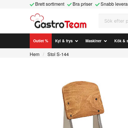
Brett sortiment
Bra priser
Snabb levera
Sök efter prod
Outlet %
Kyl & frys
Maskiner
Kök & s
Hem
Stol S-144