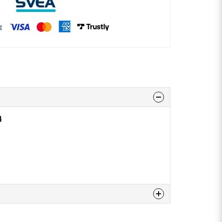
4
 produkten...