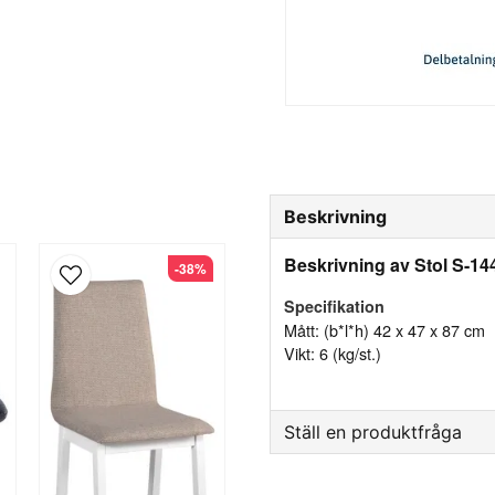
Beskrivning
Beskrivning av Stol S-14
-38%
Specifikation
Mått: (b*l*h) 42 x 47 x 87 cm
Vikt: 6 (kg/st.)
Ställ en produktfråga
question
Fråga oss något om denna