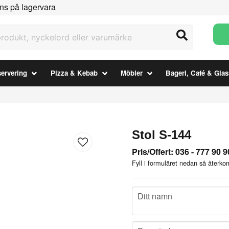
ns på lagervara
ukt, nyckelord eller varumärke
ervering
Pizza & Kebab
Möbler
Bageri, Café & Glas
Stol S-144
Pris/Offert: 036 - 777 90 9
Fyll i formuläret nedan så återkom
name
Ditt namn
email