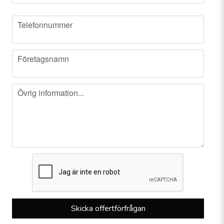
phone
Telefonnummer
company
Företagsnamn
message
Övrig information...
Skicka offertförfrågan