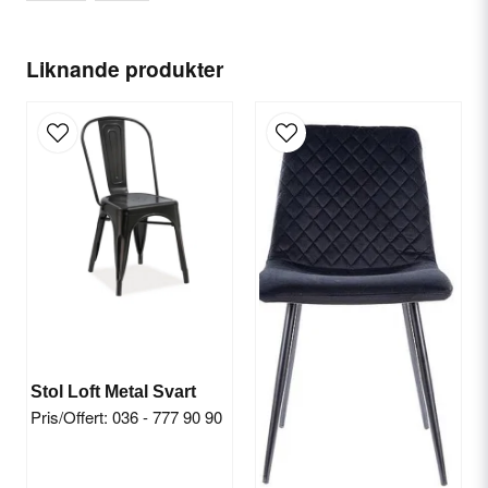
name
Ditt namn
Liknande produkter
email
E-postadress
Ja, ni får publicera min fråga
Stol Loft Metal Svart
Pris/Offert: 036 - 777 90 90
Skicka fråga