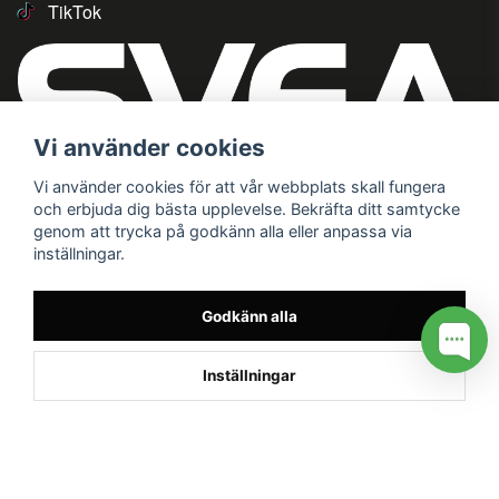
TikTok
Vi använder cookies
Vi använder cookies för att vår webbplats skall fungera
och erbjuda dig bästa upplevelse. Bekräfta ditt samtycke
genom att trycka på godkänn alla eller anpassa via
inställningar.
Godkänn alla
Inställningar
/* */
// G ADS CONVERSION PAGE --> //
// GTAG EVENT --> //
//
G TAG STYRNING --> //
// Hojtar Heatmap, Hotjar Tracking