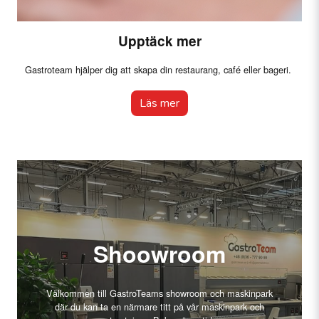
Upptäck mer
Gastroteam hjälper dig att skapa din restaurang, café eller bageri.
Läs mer
Shoowroom
Välkommen till GastroTeams showroom och maskinpark
där du kan ta en närmare titt på vår maskinpark och